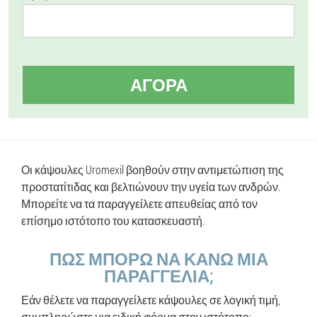
ΑΓΟΡΆ
Οι κάψουλες Uromexil βοηθούν στην αντιμετώπιση της
προστατίτιδας και βελτιώνουν την υγεία των ανδρών.
Μπορείτε να τα παραγγείλετε απευθείας από τον
επίσημο ιστότοπο του κατασκευαστή.
ΠΏΣ ΜΠΟΡΏ ΝΑ ΚΆΝΩ ΜΙΑ
ΠΑΡΑΓΓΕΛΊΑ;
Εάν θέλετε να παραγγείλετε κάψουλες σε λογική τιμή,
συμπληρώστε μια ειδική φόρμα στον ιστότοπο: